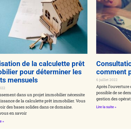
lisation de la calculette prêt
Consultati
bilier pour déterminer les
comment p
its mensuels
6 juillet 2022
Après l’ouverture 
2022
possible de se de
issement dans un projet immobilier nécessite
gestion des opérati
issance de la calculette prêt immobilier. Vous
oir des bases solides dans ce domaine.
Lire la suite »
vous en savoir
te »