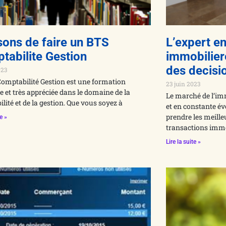
sons de faire un BTS
L’expert e
tabilite Gestion
immobiliere
des decisi
023
omptabilité Gestion est une formation
23 juin 2023
 et très appréciée dans le domaine de la
Le marché de l’im
lité et de la gestion. Que vous soyez à
et en constante év
prendre les meille
te »
transactions immo
Lire la suite »