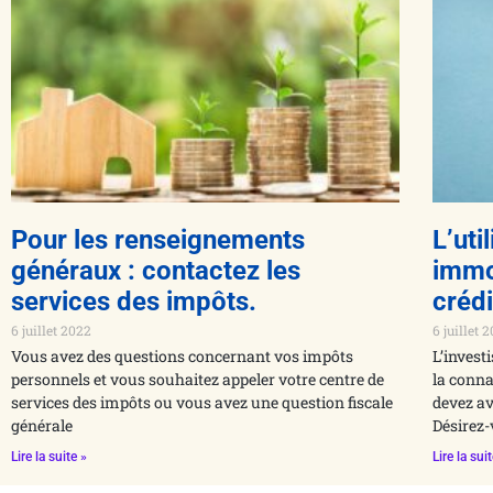
Pour les renseignements
L’uti
généraux : contactez les
immo
services des impôts.
créd
6 juillet 2022
6 juillet 
Vous avez des questions concernant vos impôts
L’invest
personnels et vous souhaitez appeler votre centre de
la conna
services des impôts ou vous avez une question fiscale
devez av
générale
Désirez-
Lire la suite »
Lire la sui