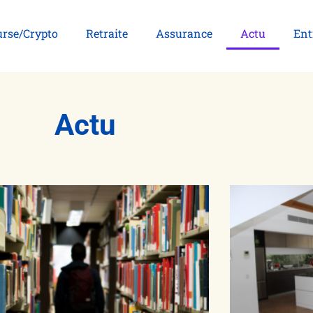
rse/Crypto
Retraite
Assurance
Actu
Ent
Actu