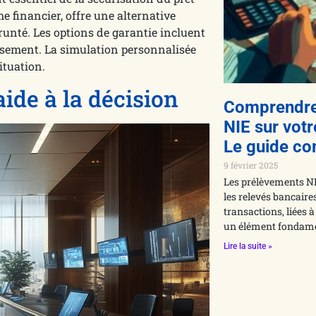
financier, offre une alternative
unté. Les options de garantie incluent
tissement. La simulation personnalisée
ituation.
aide à la décision
Comprendre
NIE sur vot
Le guide co
9 février 2025
Les prélèvements NI
les relevés bancaires
transactions, liées 
un élément fondame
Lire la suite »