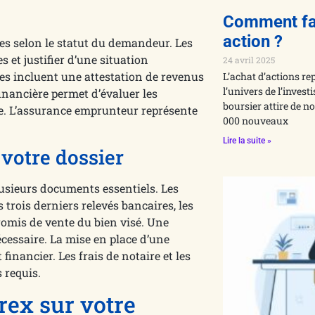
Comment fai
action ?
ues selon le statut du demandeur. Les
 et justifier d’une situation
24 avril 2025
ces incluent une attestation de revenus
L’achat d’actions r
l’univers de l’inves
financière permet d’évaluer les
boursier attire de n
sie. L’assurance emprunteur représente
000 nouveaux
Lire la suite »
votre dossier
usieurs documents essentiels. Les
s trois derniers relevés bancaires, les
promis de vente du bien visé. Une
écessaire. La mise en place d’une
nancier. Les frais de notaire et les
 requis.
rex sur votre