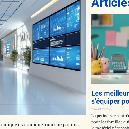
Articl
Les meilleu
s’équiper po
7 août 2025
La période de rentr
pour les familles qu
onomique dynamique, marqué par des
le matériel nécessai