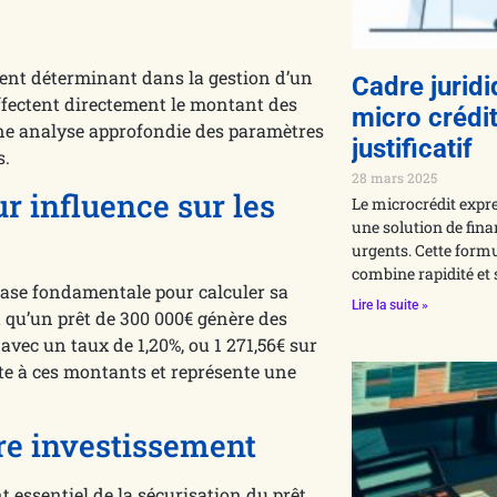
ment déterminant dans la gestion d’un
Cadre juridi
ffectent directement le montant des
micro crédi
Une analyse approfondie des paramètres
justificatif
s.
28 mars 2025
r influence sur les
Le microcrédit expre
une solution de fin
urgents. Cette formu
combine rapidité et 
base fondamentale pour calculer sa
Lire la suite »
qu’un prêt de 300 000€ génère des
 avec un taux de 1,20%, ou 1 271,56€ sur
te à ces montants et représente une
tre investissement
 essentiel de la sécurisation du prêt